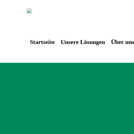
Skip
to
main
content
Startseite
Unsere Lösungen
Über un