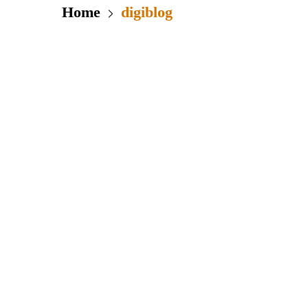
Home
digiblog
Klimaneutralität in Europa
Stefan Espig
digikoo News
„Wir haben heutzutage die
Technologie 90 % der Gebäude in
Europa klimaneutral zu machen,
erklärt Philippe Delorme von