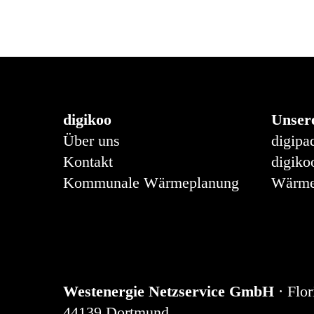
für die Begrünung...
11. Mai 2023
digikoo
Unser
Über uns
digipa
Kontakt
digiko
Kommunale Wärmeplanung
Wärme
Westenergie Netzservice GmbH
· Flor
44139 Dortmund