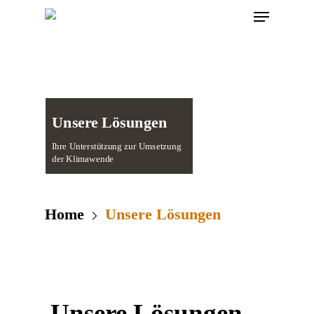
Skip
Menu
to
main
Unsere
content
Lösungen
Unsere Lösungen
Ihre Unterstützung zur Umsetzung
der Klimawende
Home
Unsere Lösungen
Unsere Lösungen