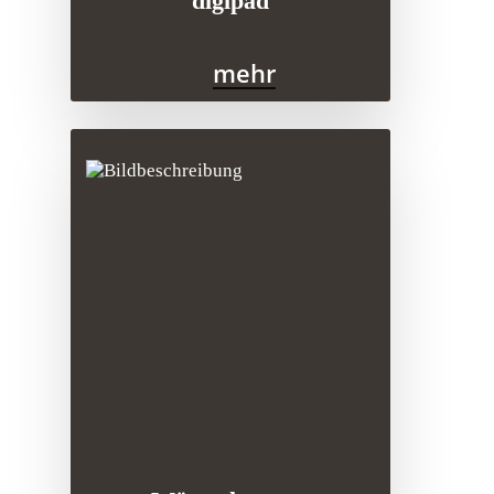
digipad
mehr