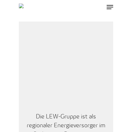
Skip
Menu
to
main
content
Die LEW-Gruppe ist als
regionaler Energieversorger im