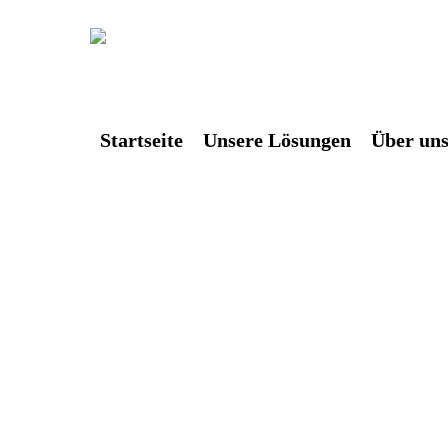
Skip
to
main
content
Startseite
Unsere Lösungen
Über un