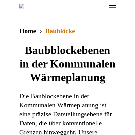
Skip
Menu
to
main
content
Baublöcke
Home
Baublöcke
Baubblockebenen
in der Kommunalen
Wärmeplanung
Die Baublockebene in der
Kommunalen Wärmeplanung ist
eine präzise Darstellungsebene für
Daten, die über konventionelle
Grenzen hinweggeht. Unsere