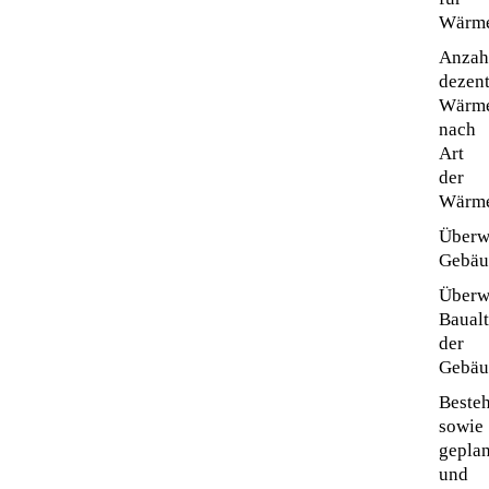
Wärm
Anzah
dezent
Wärme
nach
Art
der
Wärme
Überw
Gebäu
Überw
Baualt
der
Gebäu
Beste
sowie
geplan
und