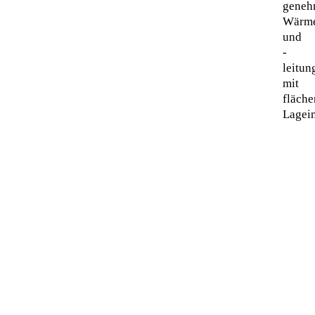
geneh
Wärme
und
-
leitun
mit
fläche
Lagei