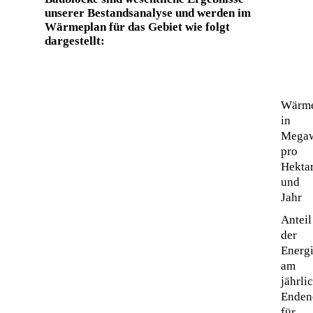
unserer Bestandsanalyse und werden im
Wärmeplan für das Gebiet wie folgt
dargestellt:
Wärme
in
Megaw
pro
Hekta
und
Jahr
Anteil
der
Energi
am
jährli
Enden
für